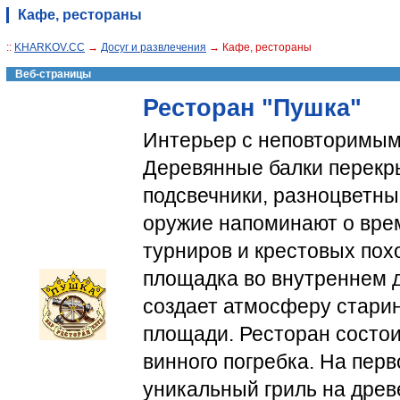
Кафе, рестораны
::
KHARKOV.CC
→
Досуг и развлечения
→ Кафе, рестораны
Веб-страницы
Ресторан "Пушка"
Интерьер с неповторимым
Деревянные балки перекр
подсвечники, разноцветны
оружие напоминают о вре
турниров и крестовых пох
площадка во внутреннем 
создает атмосферу стари
площади. Ресторан состои
винного погребка. На пер
уникальный гриль на древ