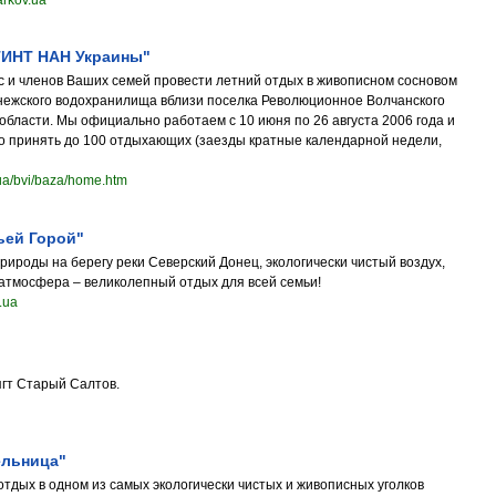
arkov.ua
ТИНТ НАН Украины"
с и членов Ваших семей провести летний отдых в живописном сосновом
енежского водохранилища вблизи поселка Революционное Волчанского
области. Мы официально работаем с 10 июня по 26 августа 2006 года и
 принять до 100 отдыхающих (заезды кратные календарной недели,
.ua/bvi/baza/home.htm
ьей Горой"
рироды на берегу реки Северский Донец, экологически чистый воздух,
атмосфера – великолепный отдых для всей семьи!
.ua
гт Старый Салтов.
ельница"
тдых в одном из самых экологически чистых и живописных уголков