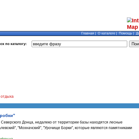
Главная
|
О каталоге
|
Помощь
|
Д
ск по каталогу:
 отдыха
оробки"
 Северского Донца, недалеко от территории базы находятся лесные
левский", "Мохначский", "Урочище Борки", которые являются памятниками