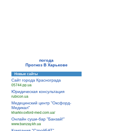
погода
Прогноз В Харькове
Новые сайты
Сайт города Краснограда
05744.pp.ua
Юридическая консультация
rubicon.ua
Медецинский центр "Оксфорд-
Медикал"
kharkiv.oxford-med.com.ua/
Онлайн суши-бар "Банзай!"
www.banzay.kh.ua
Компания "СтройБАТ"