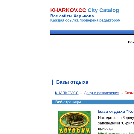
KHARKOV.CC
Сity Сatalog
Все сайты Харькова
Kаждая ссылка проверена редактором
Пои
Базы отдыха
::
KHARKOV.CC
→
Досуг и развлечения
→ Базы
Веб-страницы
База отдыха "К
Находится на берегу
заповедники "Скрипа
природы.