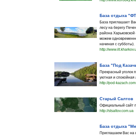
http://www.korobky.kh
База отдыха "Ф
База приглашает Ва
лесу на берегу Печ
района Харьковской 
можем одновременно
начиная с субботы).
http://www.ilt.kharkov
База "Под Казач
Прекрасный уголок п
уютная и спокойная 
http://pod-kazach.com
Старый Салтов
Официальный сайт п
http://stsaltov.com.ua
База отдыха "М
Приглашаем Вас на о