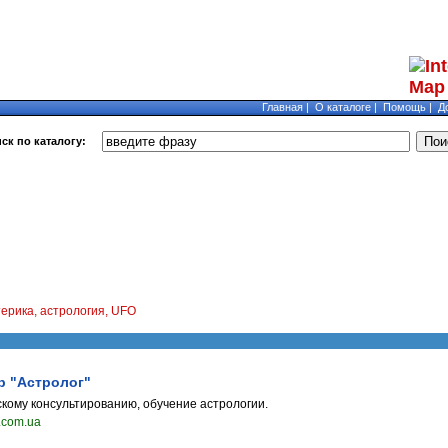
Главная
|
О каталоге
|
Помощь
|
Д
ск по каталогу:
рика, астрология, UFO
р "Астролог"
скому консультированию, обучение астрологии.
s.com.ua