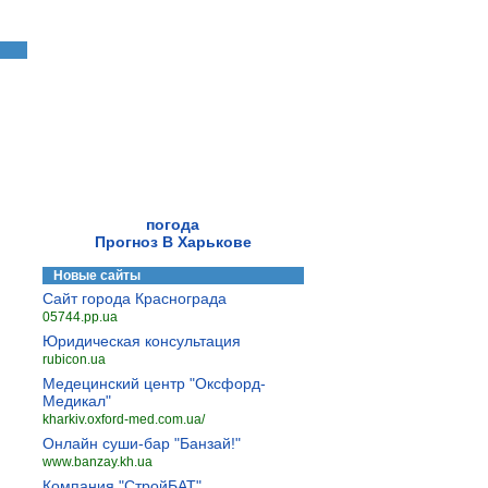
погода
Прогноз В Харькове
Новые сайты
Сайт города Краснограда
05744.pp.ua
Юридическая консультация
rubicon.ua
Медецинский центр "Оксфорд-
Медикал"
kharkiv.oxford-med.com.ua/
Онлайн суши-бар "Банзай!"
www.banzay.kh.ua
Компания "СтройБАТ"