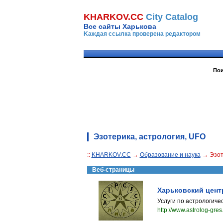
KHARKOV.CC
Сity Сatalog
Все сайты Харькова
Kаждая ссылка проверена редактором
Пои
Эзотерика, астрология, UFO
::
KHARKOV.CC
→
Образование и наука
→ Эзоте
Веб-страницы
Харьковский цент
Услуги по астрологиче
http://www.astrolog-gre