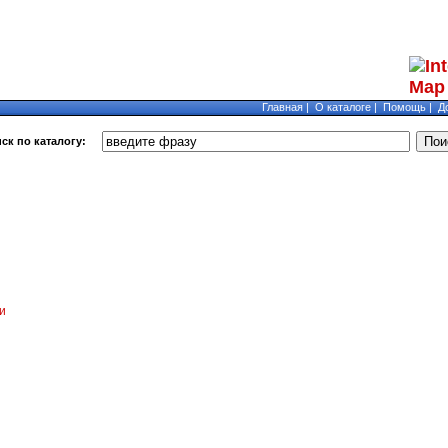
Главная
|
О каталоге
|
Помощь
|
Д
ск по каталогу:
и