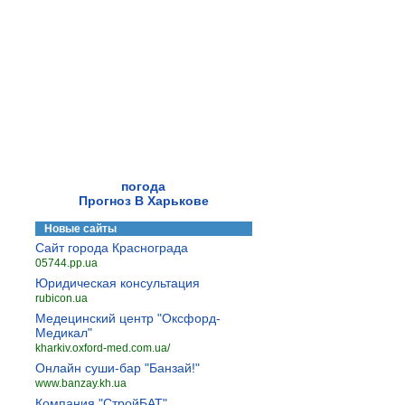
погода
Прогноз В Харькове
Новые сайты
Сайт города Краснограда
05744.pp.ua
Юридическая консультация
rubicon.ua
Медецинский центр "Оксфорд-
Медикал"
kharkiv.oxford-med.com.ua/
Онлайн суши-бар "Банзай!"
www.banzay.kh.ua
Компания "СтройБАТ"