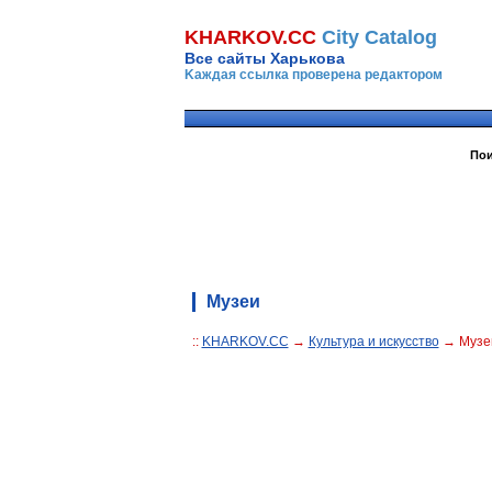
KHARKOV.CC
Сity Сatalog
Все сайты Харькова
Kаждая ссылка проверена редактором
Пои
Музеи
::
KHARKOV.CC
→
Культура и искусство
→ Музе